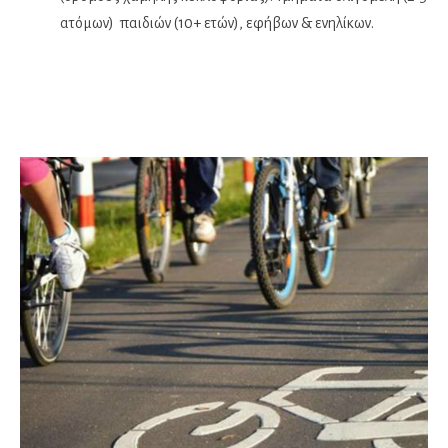
ατόμων) παιδιών (10+ ετών), εφήβων & ενηλίκων.