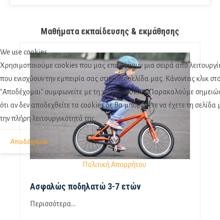
Μαθήματα εκπαίδευσης & εκμάθησης
We use cookies
Χρησιμοποιούμε cookies που μας επιτρέπουν μια σειρά από λειτουργί
που ενισχύουν την εμπειρία σας στην ιστοσελίδα μας. Κάνοντας κλικ στ
"Αποδέχομαι" συμφωνείτε με τη χρήση cookies. Παρακαλούμε σημειώ
ότι αν δεν αποδεχθείτε τα cookies δε θα μπορέσετε να έχετε τη σελίδα 
την πλήρη λειτουργικότητά της.
Αποδέχομαι
Πολιτική Απορρήτου
Ασφαλώς ποδηλατώ 3-7 ετών
Περισσότερα...