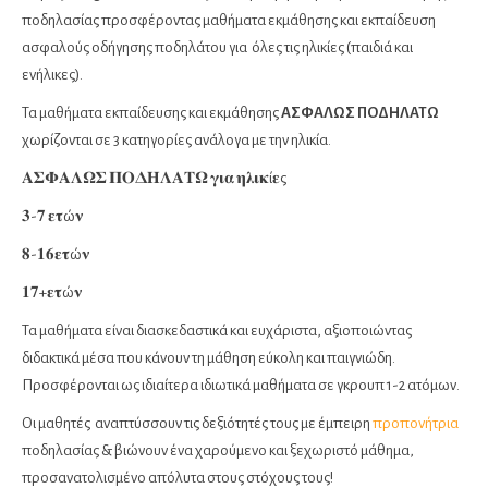
ποδηλασίας προσφέροντας μαθήματα εκμάθησης και εκπαίδευση
ασφαλούς οδήγησης ποδηλάτου για όλες τις ηλικίες (παιδιά και
ενήλικες).
Τα μαθήματα εκπαίδευσης και εκμάθησης
ΑΣΦΑΛΩΣ ΠΟΔΗΛΑΤΩ
χωρίζονται σε 3 κατηγορίες ανάλογα με την ηλικία.
𝚨𝚺𝚽𝚨𝚲𝛀𝚺 𝚷𝚶𝚫𝚮𝚲𝚨𝚻𝛀 𝛄𝛊𝛂 𝛈𝛌𝛊𝛋ί𝛆ς
𝟑-𝟕 𝛆𝛕ώ𝛎
𝟖-𝟏𝟔𝛆𝛕ώ𝛎
𝟏𝟕+𝛆𝛕ώ𝛎
Τα μαθήματα είναι διασκεδαστικά και ευχάριστα, αξιοποιώντας
διδακτικά μέσα που κάνουν τη μάθηση εύκολη και παιγνιώδη.
Προσφέρονται ως ιδιαίτερα ιδιωτικά μαθήματα σε γκρουπ 1-2 ατόμων.
Οι μαθητές αναπτύσσουν τις δεξιότητές τους με έμπειρη
προπονήτρια
ποδηλασίας & βιώνουν ένα χαρούμενο και ξεχωριστό μάθημα,
προσανατολισμένο απόλυτα στους στόχους τους!