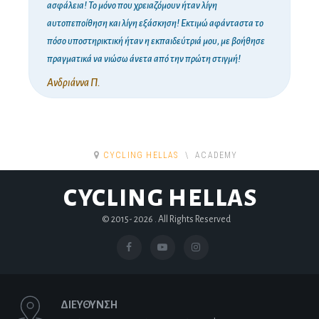
ασφάλεια! Το μόνο που χρειαζόμουν ήταν λίγη
αυτοπεποίθηση και λίγη εξάσκηση! Εκτιμώ αφάνταστα το
πόσο υποστηρικτική ήταν η εκπαιδεύτριά μου, με βοήθησε
πραγματικά να νιώσω άνετα από την πρώτη στιγμή!
Ανδριάννα Π.
CYCLING HELLAS
ACADEMY
CYCLING HELLAS
© 2015-
2026 . All Rights Reserved
ΔΙΕΥΘΥΝΣΗ