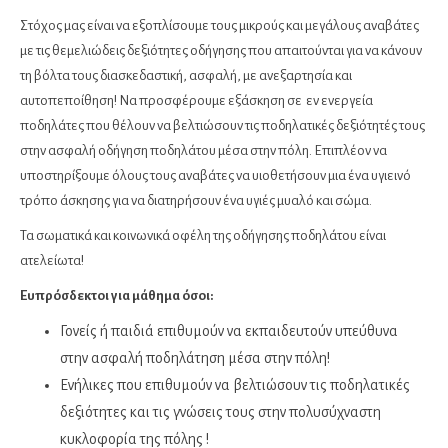
Στόχος μας είναι να εξοπλίσουμε τους μικρούς και μεγάλους αναβάτες
με τις θεμελιώδεις δεξιότητες οδήγησης που απαιτούνται για να κάνουν
τη βόλτα τους διασκεδαστική, ασφαλή, με ανεξαρτησία και
αυτοπεποίθηση! Να προσφέρουμε εξάσκηση σε εν ενεργεία
ποδηλάτες που θέλουν να βελτιώσουν τις ποδηλατικές δεξιότητές τους
στην ασφαλή οδήγηση ποδηλάτου μέσα στην πόλη. Επιπλέον να
υποστηρίξουμε όλους τους αναβάτες να υιοθετήσουν μια ένα υγιεινό
τρόπο άσκησης για να διατηρήσουν ένα υγιές μυαλό και σώμα.
Τα σωματικά και κοινωνικά οφέλη της οδήγησης ποδηλάτου είναι
ατελείωτα!
Ευπρόσδεκτοι για μάθημα όσοι:
Γονείς ή παιδιά επιθυμούν να εκπαιδευτούν υπεύθυνα
στην ασφαλή ποδηλάτηση μέσα στην πόλη!
Ενήλικες που επιθυμούν να βελτιώσουν τις ποδηλατικές
δεξιότητες και τις γνώσεις τους στην πολυσύχναστη
κυκλοφορία της πόλης !