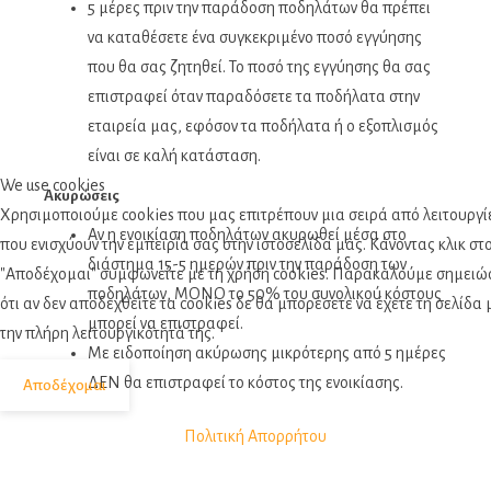
5 μέρες πριν την παράδοση ποδηλάτων θα πρέπει
να καταθέσετε ένα συγκεκριμένο ποσό εγγύησης
που θα σας ζητηθεί. Το ποσό της εγγύησης θα σας
επιστραφεί όταν παραδόσετε τα ποδήλατα στην
εταιρεία μας, εφόσον τα ποδήλατα ή ο εξοπλισμός
είναι σε καλή κατάσταση.
We use cookies
Ακυρώσεις
Χρησιμοποιούμε cookies που μας επιτρέπουν μια σειρά από λειτουργί
Αν η ενοικίαση ποδηλάτων ακυρωθεί μέσα στο
που ενισχύουν την εμπειρία σας στην ιστοσελίδα μας. Κάνοντας κλικ στ
διάστημα 15-5 ημερών πριν την παράδοση των
"Αποδέχομαι" συμφωνείτε με τη χρήση cookies. Παρακαλούμε σημειώ
ποδηλάτων, ΜΟΝΟ το 50% του συνολικού κόστους
ότι αν δεν αποδεχθείτε τα cookies δε θα μπορέσετε να έχετε τη σελίδα 
μπορεί να επιστραφεί.
την πλήρη λειτουργικότητά της.
Με ειδοποίηση ακύρωσης μικρότερης από 5 ημέρες
ΔΕΝ θα επιστραφεί το κόστος της ενοικίασης.
Αποδέχομαι
Πολιτική Απορρήτου