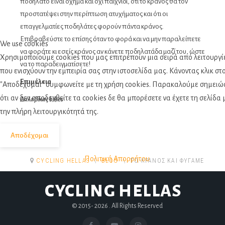
ποδήλατο είναι όχημα και όχι παιχνίδι, ότι το κράνος θα τον
προστατέψει στην περίπτωση ατυχήματος και ότι οι
επαγγελματίες ποδηλάτες φορούν πάντα κράνος.
Επιβραβεύστε το επίσης όταν το φορά και να μην παραλείπετε
We use cookies
να φοράτε κι εσείς κράνος αν κάνετε ποδηλατάδα μαζί του, ώστε
Χρησιμοποιούμε cookies που μας επιτρέπουν μια σειρά από λειτουργί
να το παραδειγματίσετε!
που ενισχύουν την εμπειρία σας στην ιστοσελίδα μας. Κάνοντας κλικ στ
Επιμέλεια
"Αποδέχομαι" συμφωνείτε με τη χρήση cookies. Παρακαλούμε σημειώ
ότι αν δεν αποδεχθείτε τα cookies δε θα μπορέσετε να έχετε τη σελίδα 
Δαλαβίκας bikes
την πλήρη λειτουργικότητά της.
Αποδέχομαι
Πολιτική Απορρήτου
CYCLING HELLAS
BLOG
ΤΟ ΚΡΆΝΟΣ ΚΑΙ ΦΎΓΑΜΕ
CYCLING HELLAS
© 2015-
2026 . All Rights Reserved