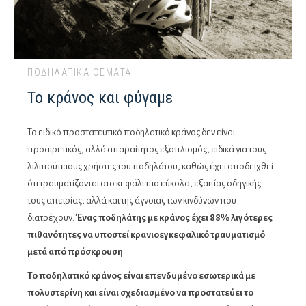
ΠΟΔΗΛΑΤΙΚΆ ΘΈΜΑΤΑ
Το κράνος και φύγαμε
Το ειδικό προστατευτικό ποδηλατικό κράνος δεν είναι
προαιρετικός, αλλά απαραίτητος εξοπλισμός, ειδικά για τους
λιλιπούτειους χρήστες του ποδηλάτου, καθώς έχει αποδειχθεί
ότι τραυματίζονται στο κεφάλι πιο εύκολα, εξαιτίας οδηγικής
τους απειρίας, αλλά και της άγνοιας των κινδύνων που
διατρέχουν.
Ένας ποδηλάτης με κράνος έχει 88% λιγότερες
πιθανότητες να υποστεί κρανιοεγκεφαλικό τραυματισμό
μετά από πρόσκρουση
.
Το ποδηλατικό κράνος είναι επενδυμένο εσωτερικά με
πολυστερίνη και είναι σχεδιασμένο να προστατεύει το