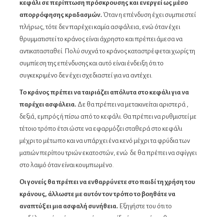
κεφάλι σε περίπτωση πρόσκρουσης και ενεργεί ως μέσο
απορρόφησης κραδασμών.
Όταν η επένδυση έχει συμπιεστεί
πλήρως, τότε δεν παρέχει καμία ασφάλεια, ενώ όταν έχει
θρυμματιστεί το κράνος είναι άχρηστο και πρέπει άμεσα να
αντικατασταθεί. Πολύ συχνά το κράνος καταστρέφεται χωρίς τη
συμπίεση της επένδυσης και αυτό είναι ένδειξη ότι το
συγκεκριμένο δεν έχει σχεδιαστεί για να αντέχει.
Το κράνος πρέπει να ταιριάζει απόλυτα στο κεφάλι για να
παρέχει ασφάλεια.
Δε θα πρέπει να μετακινείται αριστερά ,
δεξιά, εμπρός ή πίσω από το κεφάλι. Θα πρέπει να ρυθμιστεί με
τέτοιο τρόπο έτσι ώστε να εφαρμόζει σταθερά στο κεφάλι
μέχρι το μέτωπο και να υπάρχει ένα κενό μέχρι τα φρύδια των
ματιών περίπου τριών εκατοστών, ενώ δε θα πρέπει να σφίγγει
στο λαιμό όταν είναι κουμπωμένο.
Οι γονείς θα πρέπει να ενθαρρύνετε στο παιδί τη χρήση του
κράνους, άλλωστε με αυτόν τον τρόπο το βοηθάτε να
αναπτύξει μια ασφαλή συνήθεια.
Εξηγήστε του ότι το