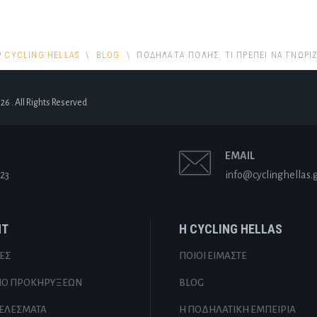
CYCLING HELLAS
BLOG
ΠΟΔΉΛΑΤΑ ΠΌΛΗΣ. ΤΙ ΠΡΈΠΕΙ ΝΑ ΓΝΩΡΊ
26 . All Rights Reserved
EMAIL
23
info@cyclinghellas.
NT
Η CYCLING HELLAS
ΕΣ
ΠΟΙΟΙ ΕΊΜΑΣΤΕ
ΊΟ ΠΡΟΚΗΡΎΞΕΩΝ
BLOG
ΕΛΈΣΜΑΤΑ
Η ΠΟΔΗΛΑΤΙΚΉ ΕΜΠΕΙΡΊΑ