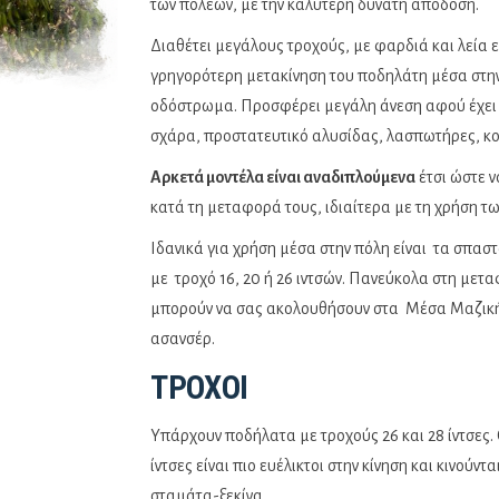
των πόλεων, με την καλύτερη δυνατή απόδοση.
Διαθέτει μεγάλους τροχούς, με φαρδιά και λεία 
γρηγορότερη μετακίνηση του ποδηλάτη μέσα στην
οδόστρωμα. Προσφέρει μεγάλη άνεση αφού έχει 
σχάρα, προστατευτικό αλυσίδας, λασπωτήρες, κ
Αρκετά μοντέλα είναι αναδιπλούμενα
έτσι ώστε ν
κατά τη μεταφορά τους, ιδιαίτερα με τη χρήση 
Ιδανικά για χρήση μέσα στην πόλη είναι τα σπα
με τροχό 16, 20 ή 26 ιντσών. Πανεύκολα στη μετ
μπορούν να σας ακολουθήσουν στα Μέσα Μαζική
ασανσέρ.
ΤΡΟΧΟΊ
Υπάρχουν ποδήλατα με τροχούς 26 και 28 ίντσες. 
ίντσες είναι πιο ευέλικτοι στην κίνηση και κινούντ
σταμάτα-ξεκίνα.