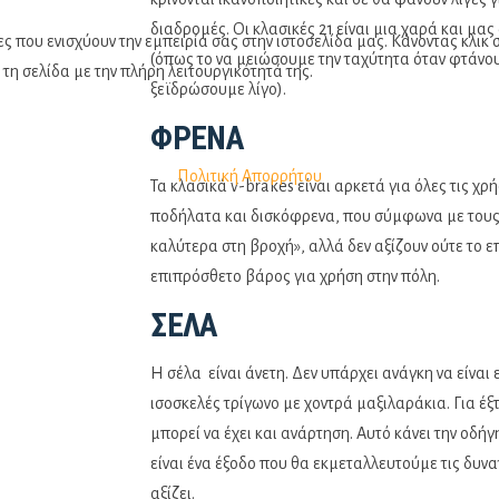
διαδρομές. Οι κλασικές 21 είναι μια χαρά και μας
ς που ενισχύουν την εμπειρία σας στην ιστοσελίδα μας. Κάνοντας κλι
(όπως το να μειώσουμε την ταχύτητα όταν φτάνου
 τη σελίδα με την πλήρη λειτουργικότητά της.
ξεϊδρώσουμε λίγο).
ΦΡΈΝΑ
Πολιτική Απορρήτου
Τα κλασικά v-brakes είναι αρκετά για όλες τις χρ
ποδήλατα και δισκόφρενα, που σύμφωνα με του
καλύτερα στη βροχή», αλλά δεν αξίζουν ούτε το ε
επιπρόσθετο βάρος για χρήση στην πόλη.
ΣΈΛΑ
Η σέλα είναι άνετη. Δεν υπάρχει ανάγκη να είναι 
ισοσκελές τρίγωνο με χοντρά μαξιλαράκια. Για έξ
μπορεί να έχει και ανάρτηση. Αυτό κάνει την οδή
είναι ένα έξοδο που θα εκμεταλλευτούμε τις δυν
αξίζει.