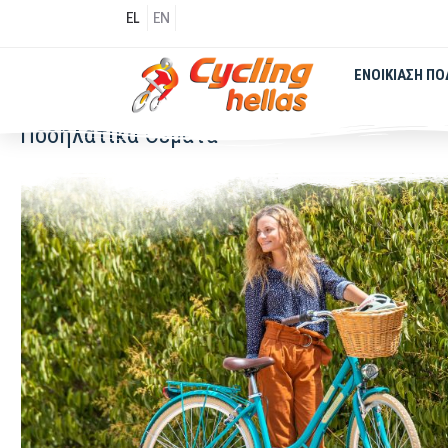
EL
EN
ΕΝΟΙΚΊΑΣΗ Π
Ποδηλατικά Θέματα