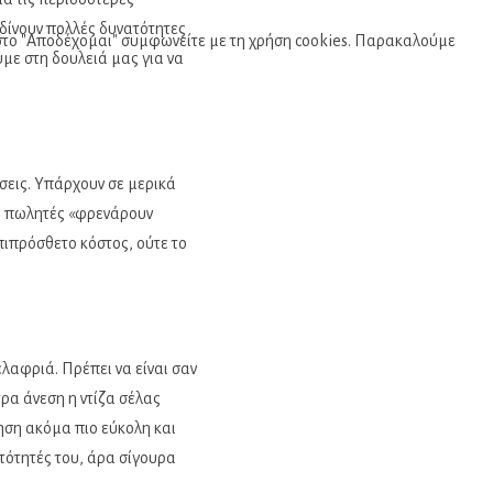
 δίνουν πολλές δυνατότητες
κ στο "Αποδέχομαι" συμφωνείτε με τη χρήση cookies. Παρακαλούμε
με στη δουλειά μας για να
ήσεις. Υπάρχουν σε μερικά
ς πωλητές «φρενάρουν
πιπρόσθετο κόστος, ούτε το
ελαφριά. Πρέπει να είναι σαν
τρα άνεση η ντίζα σέλας
γηση ακόμα πιο εύκολη και
ατότητές του, άρα σίγουρα